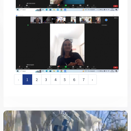
‹
1
2
3
4
5
6
7
›