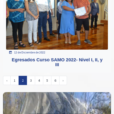
12 de Diciembre de 2022
Egresados Curso SAMO 2022- Nivel I, II, y
III
‹
1
2
3
4
5
6
›