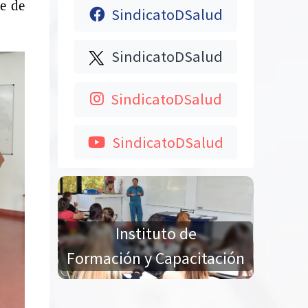
se de
SindicatoDSalud
SindicatoDSalud
SindicatoDSalud
SindicatoDSalud
Instituto de
Formación y Capacitación