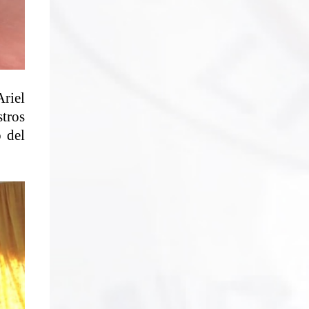
Ariel
stros
o del