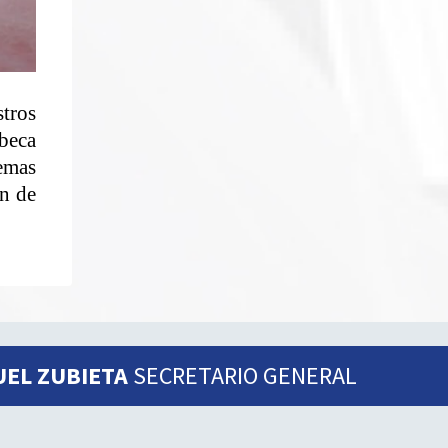
tros
beca
emas
ón de
UEL ZUBIETA
SECRETARIO GENERAL