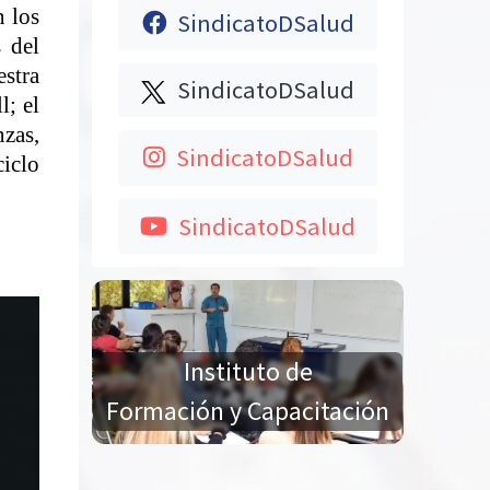
n los
SindicatoDSalud
s del
estra
SindicatoDSalud
l; el
zas,
SindicatoDSalud
ciclo
SindicatoDSalud
Instituto de
Formación y Capacitación