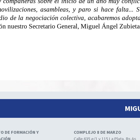
 compañeras sobre el inicio de un año muy conflic
vilizaciones, asambleas, y paro si hace falta... 
dio de la negociación colectiva, acabaremos adopt
ión nuestro Secretario General, Miguel Ángel Zubiet
MIG
TO DE FORMACIÓN Y
COMPLEJO 8 DE MARZO
ACIÓN
Calle 635 e/1 y 115 La Plata, Bs As