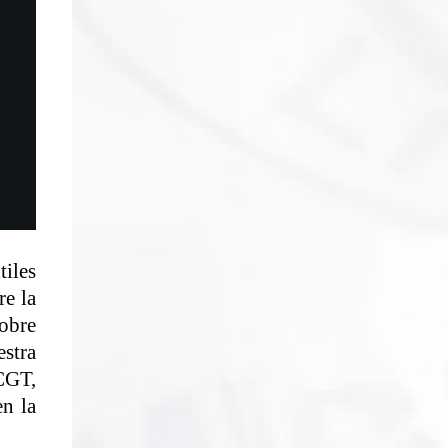
tiles
re la
sobre
estra
CGT,
en la