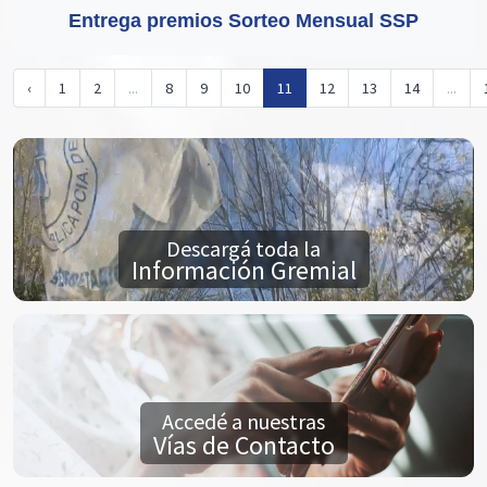
Entrega premios Sorteo Mensual SSP
‹
1
2
...
8
9
10
11
12
13
14
...
Descargá toda la
Información Gremial
Accedé a nuestras
Vías de Contacto