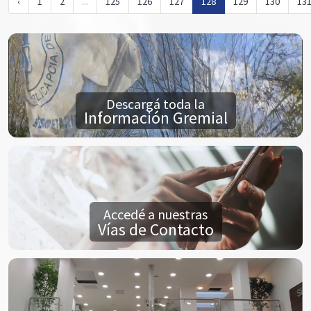
‹
1
2
...
125
126
127
128
129
130
13
Descargá toda la
Información Gremial
Accedé a nuestras
Vías de Contacto